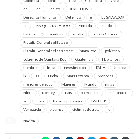
Colombia
contra
costa
Costa Rica
Cuba
de
del
delito
DERECHOS
Derechos Humanos
Detenido
el
EL SALVADOR
en
EN QUINTANA ROO
Entrada
estado
Estado de Quintana Roo
fiscalía
Fiscalía General
Fiscalía General del Estado
Fiscalía General del estado de Quintana Roo
gobierno
gobierno de Quintana Roo
Guatemala
Habitantes
hombres
India
investigación
ITALIA
Justicia
la
las
Lucha
Mara Lezama
Menores
menores de edad
Mujeres
Mundo
niñas
Niños
Noruega
País
prevención
quintana roo
se
Trata
trata de personas
TWITTER
Venezuela
víctimas
víctimas de trata
y
Nación