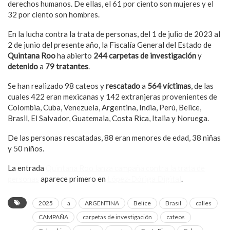
derechos humanos. De ellas, el 61 por ciento son mujeres y el
32 por ciento son hombres.
En la lucha contra la trata de personas, del 1 de julio de 2023 al
2 de junio del presente año, la Fiscalía General del Estado de
Quintana Roo
ha abierto
244 carpetas de investigación
y
detenido
a
79
tratantes
.
Se han realizado 98 cateos y
rescatado
a
564 víctimas
, de las
cuales 422 eran mexicanas y 142 extranjeras provenientes de
Colombia, Cuba, Venezuela, Argentina, India, Perú, Belice,
Brasil, El Salvador, Guatemala, Costa Rica, Italia y Noruega.
De las personas rescatadas, 88 eran menores de edad, 38 niñas
y 50 niños.
La entrada
Quintana Roo lanza campaña contra la trata de
personas
aparece primero en
López-Dóriga Digital
.
2025
a
ARGENTINA
Belice
Brasil
calles
CAMPAÑA
carpetas de investigación
cateos