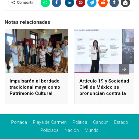
Compartir
Notas relacionadas
Impulsarán al bordado
Artículo 19 y Sociedad
tradicional maya como
Civil de México se
Patrimonio Cultural
pronuncian contra la
Inmaterial de la
llamada “Ley censura”
Humanidad
Portada
Playa del Carmen
Política
Cancún
Estado
Policiaca
Nación
Mundo