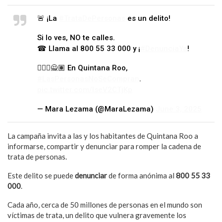
🚨 ¡La
#TrataDePersonas
es un delito!
Si lo ves, NO te calles.
☎ Llama al 800 55 33 000 y ¡
#DenunciaYa
!
🙅🏽‍♀🙅🏽 En Quintana Roo,
#LasPersonasNoSeCompran
.
pic.twitter.com/lseV2CTjKp
— Mara Lezama (@MaraLezama)
June 3, 2025
La campaña invita a las y los habitantes de Quintana Roo a
informarse, compartir y denunciar para romper la cadena de
trata de personas.
Este delito se puede
denunciar
de forma anónima al
800 55 33
000
.
Cada año, cerca de 50 millones de personas en el mundo son
víctimas de trata, un delito que vulnera gravemente los