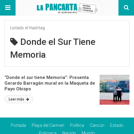
Listado el Hashtag
Donde el Sur Tiene
Memoria
“Donde el sur tiene Memoria”: Presenta
Gerardo Barragán mural en la Maqueta de
Payo Obispo
Leer más
Portada
Playa del Carmen
Política
Cancún
Estado
Policiaca
Nación
Mundo