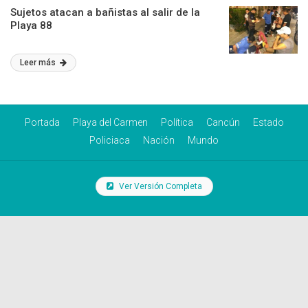
Sujetos atacan a bañistas al salir de la
Playa 88
Leer más
Portada
Playa del Carmen
Política
Cancún
Estado
Policiaca
Nación
Mundo
Ver Versión Completa