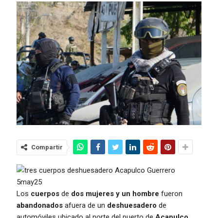
Compartir
Los
cuerpos
de
dos mujeres y un hombre
fueron
abandonados
afuera de un
deshuesadero
de
automóviles ubicado al norte del puerto de
Acapulco,