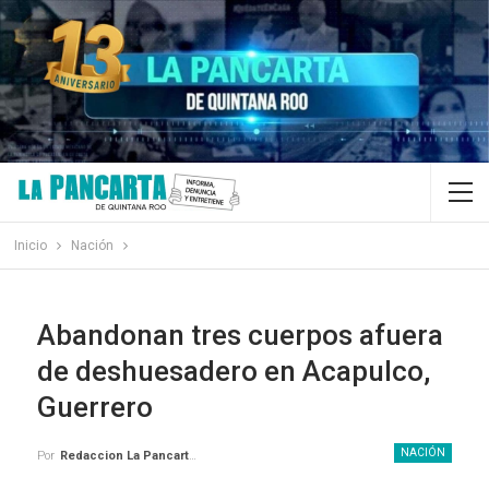
Inicio
Nación
Abandonan tres cuerpos afuera
de deshuesadero en Acapulco,
Guerrero
NACIÓN
Por
Redaccion La Pancarta De Quintana Roo