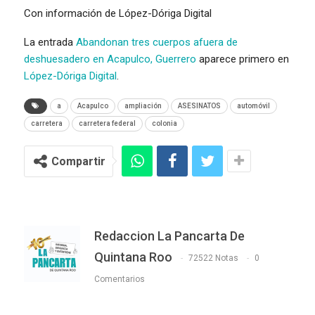
Con información de López-Dóriga Digital
La entrada
Abandonan tres cuerpos afuera de
deshuesadero en Acapulco, Guerrero
aparece primero en
López-Dóriga Digital
.
a
Acapulco
ampliación
ASESINATOS
automóvil
carretera
carretera federal
colonia
Compartir
Redaccion La Pancarta De
Quintana Roo
72522 Notas
0
Comentarios