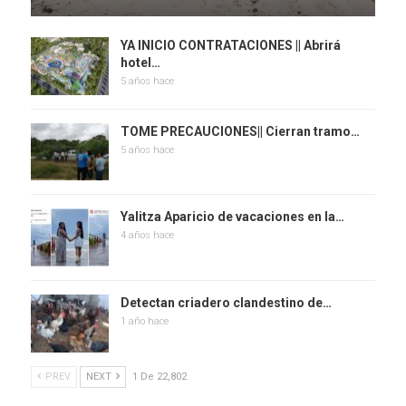
YA INICIO CONTRATACIONES || Abrirá
hotel…
5 años hace
TOME PRECAUCIONES|| Cierran tramo…
5 años hace
Yalitza Aparicio de vacaciones en la…
4 años hace
Detectan criadero clandestino de…
1 año hace
PREV
NEXT
1 De 22,802