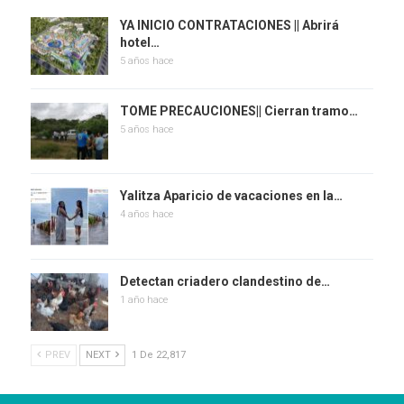
YA INICIO CONTRATACIONES || Abrirá
hotel…
5 años hace
TOME PRECAUCIONES|| Cierran tramo…
5 años hace
Yalitza Aparicio de vacaciones en la…
4 años hace
Detectan criadero clandestino de…
1 año hace
PREV
NEXT
1 De 22,817