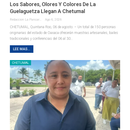
Los Sabores, Olores Y Colores De La
Guelaguetza Llegan A Chetumal
Redaccion La Pancarta De Quintana Roo
Ago 6, 2026
CHETUMAL, Quintana Roo, 06 de agosto. – Un total de 150 personas
originarias del estado de Oaxaca ofrecerán muestras artesanales, bailes
tradicionales y conferencias del 06 al 30
…
LEE MAS...
CHETUMAL