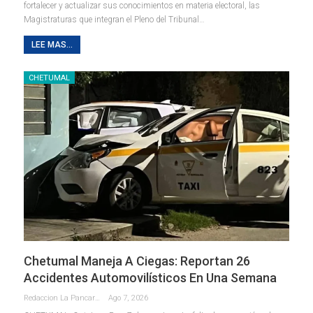
fortalecer y actualizar sus conocimientos en materia electoral, las
Magistraturas que integran el Pleno del Tribunal
…
LEE MAS...
CHETUMAL
Chetumal Maneja A Ciegas: Reportan 26
Accidentes Automovilísticos En Una Semana
Redaccion La Pancarta De Quintana Roo
Ago 7, 2026