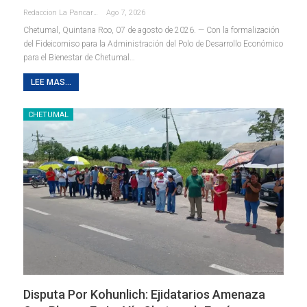
Redaccion La Pancarta De Quintana Roo
Ago 7, 2026
Chetumal, Quintana Roo, 07 de agosto de 2026. — Con la formalización
del Fideicomiso para la Administración del Polo de Desarrollo Económico
para el Bienestar de Chetumal
…
LEE MAS...
CHETUMAL
Disputa Por Kohunlich: Ejidatarios Amenaza