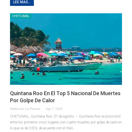
LEE MAS...
CHETUMAL
Quintana Roo En El Top 5 Nacional De Muertes
Por Golpe De Calor
Redaccion La Pancarta De Quintana Roo
Ago 7, 2026
CHETUMAL, Quintana Roo, 07 de agosto..— Quintana Roo se posicionó
entre los primeros cinco lugares con cuatro muertes por golpe de calor en
lo que va de 2026, de acuerdo con el más
…