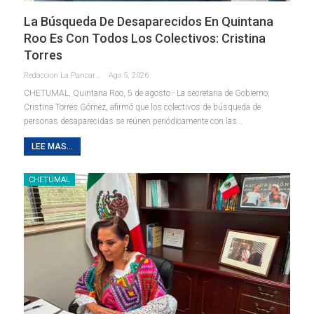
La Búsqueda De Desaparecidos En Quintana
Roo Es Con Todos Los Colectivos: Cristina
Torres
Redaccion La Pancarta De Quintana Roo
Ago 5, 2026
CHETUMAL, Quintana Roo, 5 de agosto.- La secretaria de Gobierno,
Cristina Torres Gómez, afirmó que los colectivos de búsqueda de
personas desaparecidas se reúnen periódicamente con las
…
LEE MAS...
CHETUMAL