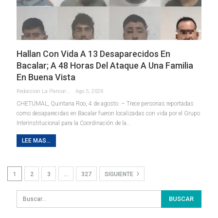
Hallan Con Vida A 13 Desaparecidos En
Bacalar; A 48 Horas Del Ataque A Una Familia
En Buena Vista
Redaccion La Pancarta De Quintana Roo
Ago 5, 2026
CHETUMAL, Quintana Roo, 4 de agosto. – Trece personas reportadas
como desaparecidas en Bacalar fueron localizadas con vida por el Grupo
Interinstitucional para la Coordinación de la
…
LEE MAS...
1
2
3
…
327
SIGUIENTE