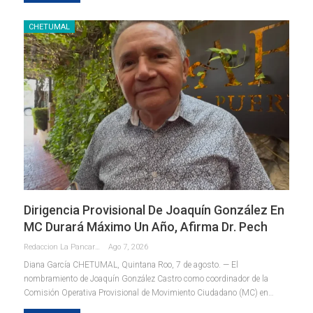
CHETUMAL
Dirigencia Provisional De Joaquín González En
MC Durará Máximo Un Año, Afirma Dr. Pech
Redaccion La Pancarta De Quintana Roo
Ago 7, 2026
Diana García
CHETUMAL, Quintana Roo, 7 de agosto. — El
nombramiento de Joaquín González Castro como coordinador de la
Comisión Operativa Provisional de Movimiento Ciudadano (MC) en
…