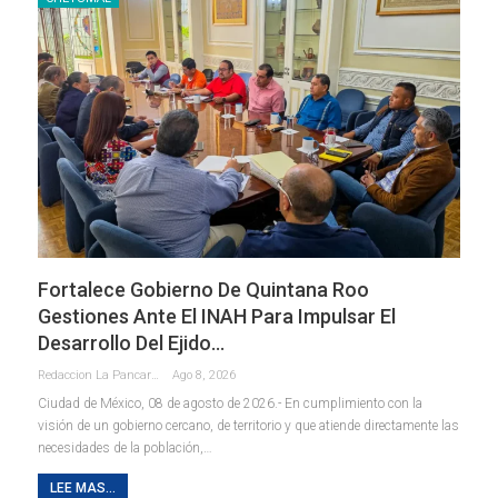
Fortalece Gobierno De Quintana Roo
Gestiones Ante El INAH Para Impulsar El
Desarrollo Del Ejido…
Redaccion La Pancarta De Quintana Roo
Ago 8, 2026
Ciudad de México, 08 de agosto de 2026.- En cumplimiento con la
visión de un gobierno cercano, de territorio y que atiende directamente las
necesidades de la población,
…
LEE MAS...