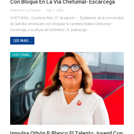
Con Bloque En La Vía Chetumal- Escárcega
Redaccion La Pancarta De Quintana Roo
Ago 7, 2026
CHETUMAL, Quintana Roo, 07 de agosto. – Ejidatarios de la comunidad
de Sabidos amenazan con bloquear la carretera federal Chetumal–
Escárcega, a la altura del kilómetro 19, para exigir
…
LEE MAS...
CHETUMAL
Impulsa Othón P. Blanco El Talento Juvenil Con