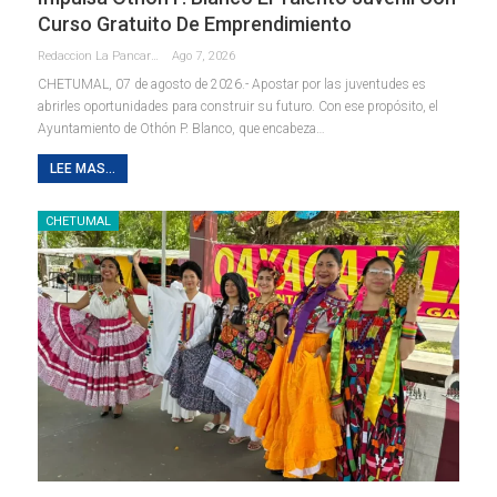
Curso Gratuito De Emprendimiento
Redaccion La Pancarta De Quintana Roo
Ago 7, 2026
CHETUMAL, 07 de agosto de 2026.- Apostar por las juventudes es
abrirles oportunidades para construir su futuro. Con ese propósito, el
Ayuntamiento de Othón P. Blanco, que encabeza
…
LEE MAS...
CHETUMAL