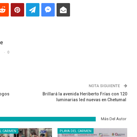
De
s
0
NOTA SIGUIENTE
logos
Brillará la avenida Heriberto Frías con 120
luminarias led nuevas en Chetumal
Más Del Autor
EL CARMEN
PLAYA DEL CARMEN