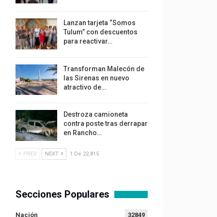
Lanzan tarjeta “Somos
Tulum” con descuentos
para reactivar…
Transforman Malecón de
las Sirenas en nuevo
atractivo de…
Destroza camioneta
contra poste tras derrapar
en Rancho…
PREV
NEXT
1 De 22,815
Secciones Populares
Nación
32849