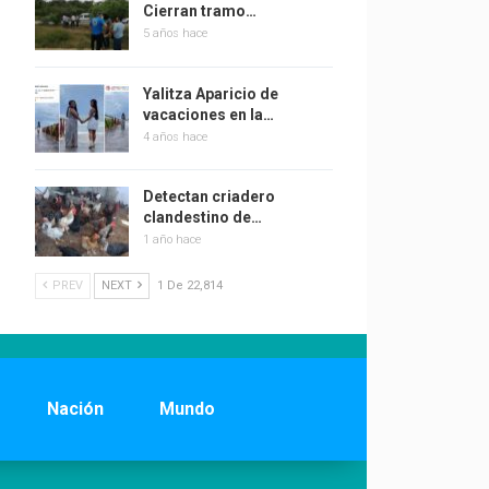
Cierran tramo…
5 años hace
Yalitza Aparicio de
vacaciones en la…
4 años hace
Detectan criadero
clandestino de…
1 año hace
PREV
NEXT
1 De 22,814
Nación
Mundo