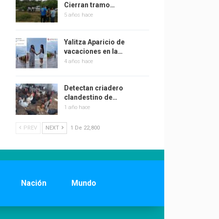
Cierran tramo…
5 años hace
Yalitza Aparicio de
vacaciones en la…
4 años hace
Detectan criadero
clandestino de…
1 año hace
PREV
NEXT
1 De 22,800
Nación
Mundo