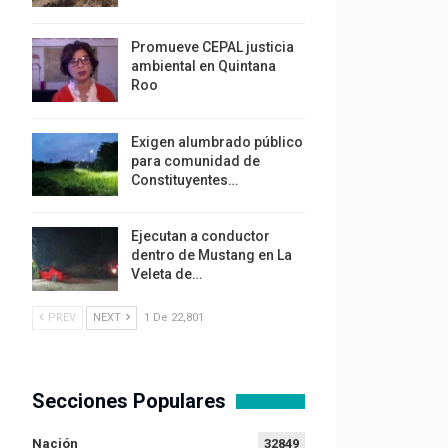
Promueve CEPAL justicia
ambiental en Quintana
Roo
Exigen alumbrado público
para comunidad de
Constituyentes…
Ejecutan a conductor
dentro de Mustang en La
Veleta de…
PREV
NEXT
1 De 22,801
Secciones Populares
Nación
32849