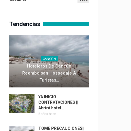
Tendencias
CANCÚN
Hoteleros De Cancún
Reembolsan Hospedaje A
Turistas…
YA INICIO
CONTRATACIONES ||
Abrirá hotel…
5 años hace
TOME PRECAUCIONES||