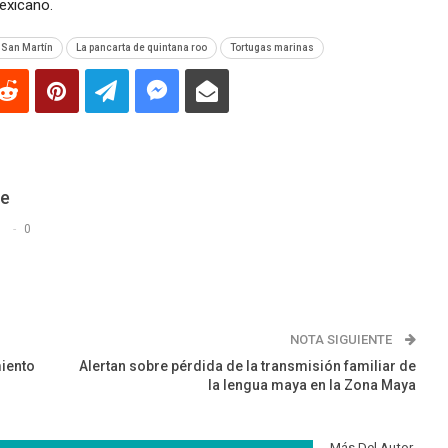
exicano.
San Martín
La pancarta de quintana roo
Tortugas marinas
De
s
0
NOTA SIGUIENTE
miento
Alertan sobre pérdida de la transmisión familiar de
la lengua maya en la Zona Maya
Más Del Autor