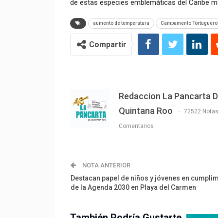
de estas especies emblemáticas del Caribe m
aumento de temperatura
Campamento Tortuguero 
Compartir
Redaccion La Pancarta 
Quintana Roo
72522 Nota
Comentarios
NOTA ANTERIOR
Destacan papel de niños y jóvenes en cumpli
de la Agenda 2030 en Playa del Carmen
También Podría Gustarte