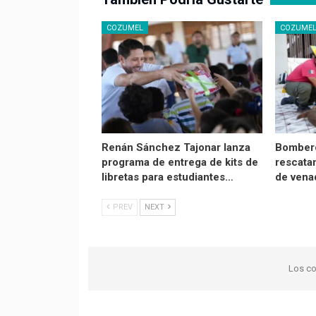
COZUMEL
COZUME
Renán Sánchez Tajonar lanza
Bomber
programa de entrega de kits de
rescata
libretas para estudiantes…
de vena
PREV
NEXT
Los co