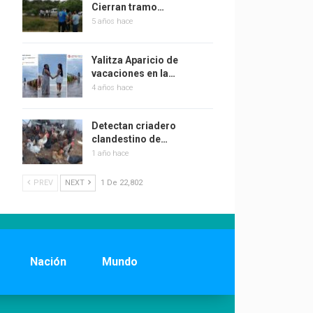
Cierran tramo…
5 años hace
Yalitza Aparicio de
vacaciones en la…
4 años hace
Detectan criadero
clandestino de…
1 año hace
PREV
NEXT
1 De 22,802
Nación
Mundo