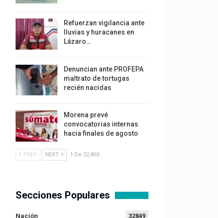
Refuerzan vigilancia ante
lluvias y huracanes en
Lázaro…
Denuncian ante PROFEPA
maltrato de tortugas
recién nacidas
Morena prevé
convocatorias internas
hacia finales de agosto
PREV
NEXT
1 De 22,803
Secciones Populares
Nación
32849