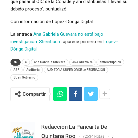
que pasar al OIC de la Conade y ahí distribuirlas. Llevan su
debido proceso”, puntualizó.
Con información de López-Dóriga Digital
La entrada
Ana Gabriela Guevara no está bajo
investigación: Sheinbaum
aparece primero en
López-
Dóriga Digital
.
a
Ana Gabriela Guevara
ANA GUEVARA
anticorrupción
ASF
Auditoría
AUDITORÍA SUPERIOR DE LA FEDERACIÓN
Buen Gobierno
Compartir
Redaccion La Pancarta De
Quintana Roo
72534 Notas
0