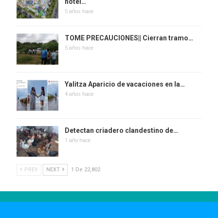
hotel…
5 años hace
TOME PRECAUCIONES|| Cierran tramo…
5 años hace
Yalitza Aparicio de vacaciones en la…
4 años hace
Detectan criadero clandestino de…
1 año hace
PREV
NEXT
1 De 22,802