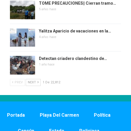
TOME PRECAUCIONES|| Cierran tramo…
5 años hace
Yalitza Aparicio de vacaciones en la…
4 años hace
Detectan criadero clandestino de…
1 año hace
PREV
NEXT
1 De 22,812
Portada
Playa Del Carmen
Política
Cancún
Estado
Policiaca