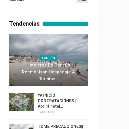
Tendencias
CANCÚN
Hoteleros De Cancún
Reembolsan Hospedaje A
Turistas…
YA INICIO
CONTRATACIONES ||
Abrirá hotel…
5 años hace
TOME PRECAUCIONES||