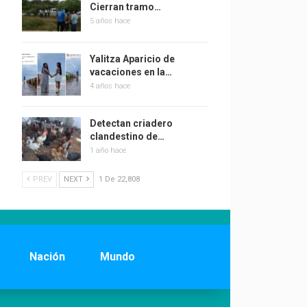
Cierran tramo…
5 años hace
Yalitza Aparicio de
vacaciones en la…
4 años hace
Detectan criadero
clandestino de…
1 año hace
PREV
NEXT
1 De 22,808
Nación
Mundo