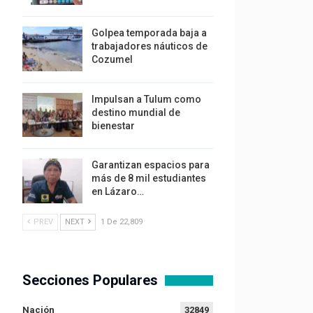
Golpea temporada baja a
trabajadores náuticos de
Cozumel
Impulsan a Tulum como
destino mundial de
bienestar
Garantizan espacios para
más de 8 mil estudiantes
en Lázaro…
PREV
NEXT
1 De 22,809
Secciones Populares
Nación
32849