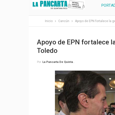
PORTA
Inicio
Cancún
Apoyo de EPN fortalece la g
Apoyo de EPN fortalece l
Toledo
Por
La Pancarta De Quintana Roo