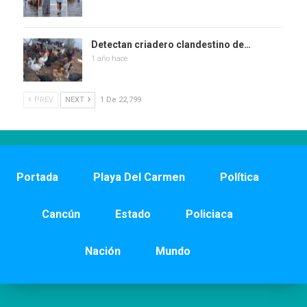
Detectan criadero clandestino de…
1 año hace
PREV
NEXT
1 De 22,799
Portada
Playa Del Carmen
Política
Cancún
Estado
Policiaca
Nación
Mundo