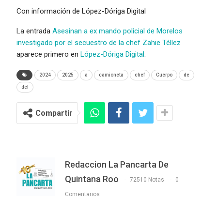
Con información de López-Dóriga Digital
La entrada
Asesinan a ex mando policial de Morelos
investigado por el secuestro de la chef Zahie Téllez
aparece primero en
López-Dóriga Digital
.
2024
2025
a
camioneta
chef
Cuerpo
de
del
Compartir
Redaccion La Pancarta De
Quintana Roo
72510 Notas
0
Comentarios