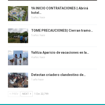
YA INICIO CONTRATACIONES || Abrirá
hotel…
5 años hace
TOME PRECAUCIONES|| Cierran tramo…
5 años hace
Yalitza Aparicio de vacaciones en la…
4 años hace
Detectan criadero clandestino de…
1 año hace
PREV
NEXT
1 De 22,799