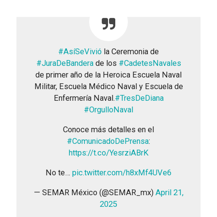
#AsíSeVivió
la Ceremonia de
#JuraDeBandera
de los
#CadetesNavales
de primer año de la Heroica Escuela Naval
Militar, Escuela Médico Naval y Escuela de
Enfermería Naval.
#TresDeDiana
#OrgulloNaval
Conoce más detalles en el
#ComunicadoDePrensa
:
https://t.co/YesrziABrK
No te…
pic.twitter.com/h8xMf4UVe6
— SEMAR México (@SEMAR_mx)
April 21,
2025