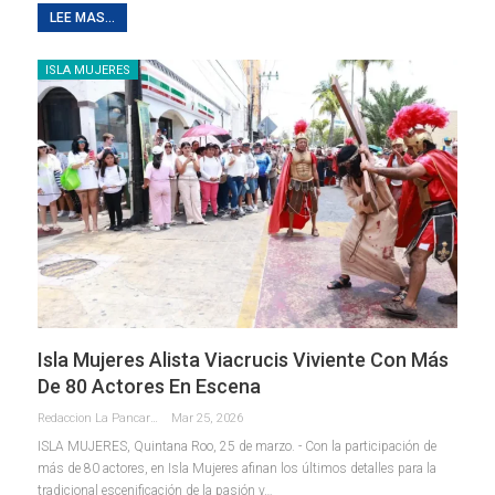
LEE MAS...
ISLA MUJERES
Isla Mujeres Alista Viacrucis Viviente Con Más
De 80 Actores En Escena
Redaccion La Pancarta De Quintana Roo
Mar 25, 2026
ISLA MUJERES, Quintana Roo, 25 de marzo. - Con la participación de
más de 80 actores, en Isla Mujeres afinan los últimos detalles para la
tradicional escenificación de la pasión y
…