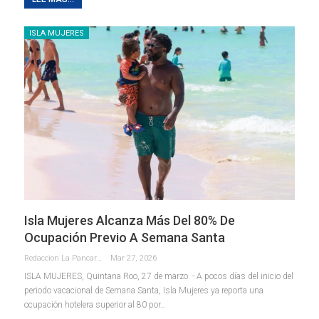
ISLA MUJERES
Isla Mujeres Alcanza Más Del 80% De
Ocupación Previo A Semana Santa
Redaccion La Pancarta De Quintana Roo
Mar 27, 2026
ISLA MUJERES, Quintana Roo, 27 de marzo. - A pocos días del inicio del
periodo vacacional de Semana Santa, Isla Mujeres ya reporta una
ocupación hotelera superior al 80 por
…