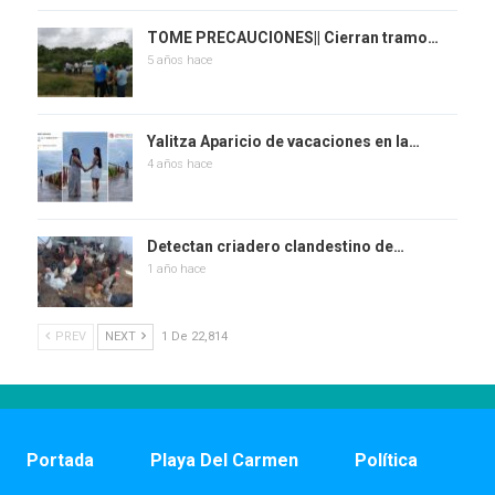
TOME PRECAUCIONES|| Cierran tramo…
5 años hace
Yalitza Aparicio de vacaciones en la…
4 años hace
Detectan criadero clandestino de…
1 año hace
PREV
NEXT
1 De 22,814
Portada
Playa Del Carmen
Política