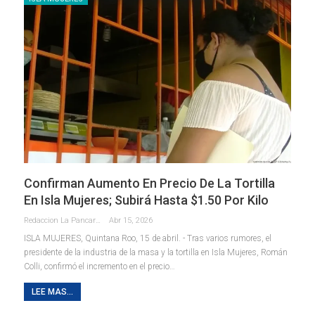
Confirman Aumento En Precio De La Tortilla
En Isla Mujeres; Subirá Hasta $1.50 Por Kilo
Redaccion La Pancarta De Quintana Roo
Abr 15, 2026
ISLA MUJERES, Quintana Roo, 15 de abril. - Tras varios rumores, el
presidente de la industria de la masa y la tortilla en Isla Mujeres, Román
Colli, confirmó el incremento en el precio
…
LEE MAS...