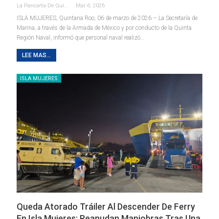
La Pancarta De Quintana Roo
Mar 6, 2026
ISLA MUJERES, Quintana Roo, 06 de marzo de 2026.– La Secretaría de
Marina, a través de la Armada de México y por conducto de la Quinta
Región Naval, informó que personal naval realizó
…
LEE MAS...
ISLA MUJERES
Queda Atorado Tráiler Al Descender De Ferry
En Isla Mujeres; Reanudan Maniobras Tras Una