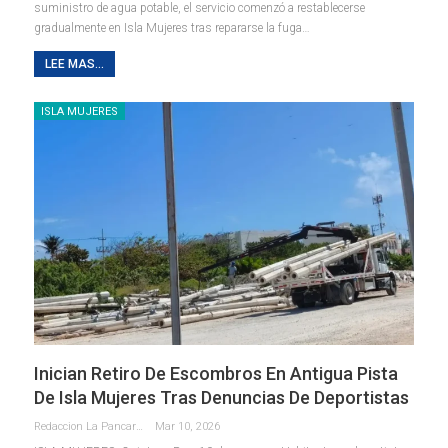
suministro de agua potable, el servicio comenzó a restablecerse
gradualmente en Isla Mujeres tras repararse la fuga
…
LEE MAS...
ISLA MUJERES
Inician Retiro De Escombros En Antigua Pista
De Isla Mujeres Tras Denuncias De Deportistas
Redaccion La Pancarta De Quintana Roo
Mar 10, 2026