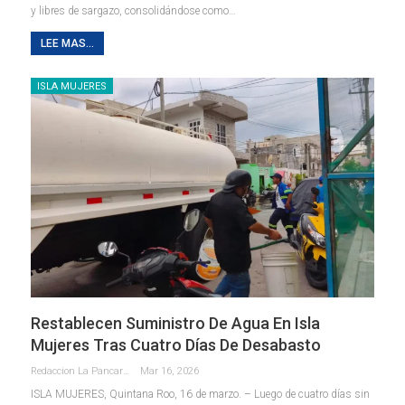
y libres de sargazo, consolidándose como
…
LEE MAS...
ISLA MUJERES
Restablecen Suministro De Agua En Isla
Mujeres Tras Cuatro Días De Desabasto
Redaccion La Pancarta De Quintana Roo
Mar 16, 2026
ISLA MUJERES, Quintana Roo, 16 de marzo. – Luego de cuatro días sin