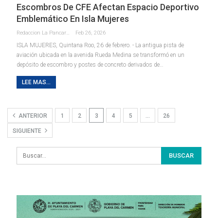
Escombros De CFE Afectan Espacio Deportivo
Emblemático En Isla Mujeres
Redaccion La Pancarta De Quintana Roo
Feb 26, 2026
ISLA MUJERES, Quintana Roo, 26 de febrero. - La antigua pista de
aviación ubicada en la avenida Rueda Medina se transformó en un
depósito de escombro y postes de concreto derivados de
…
LEE MAS...
ANTERIOR
1
2
3
4
5
…
26
SIGUIENTE