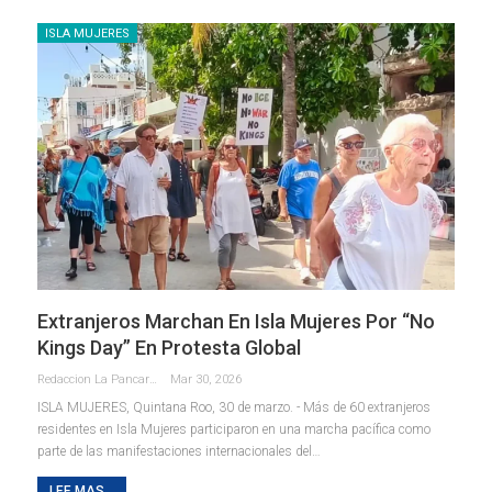
ISLA MUJERES
Extranjeros Marchan En Isla Mujeres Por “No
Kings Day” En Protesta Global
Redaccion La Pancarta De Quintana Roo
Mar 30, 2026
ISLA MUJERES, Quintana Roo, 30 de marzo. - Más de 60 extranjeros
residentes en Isla Mujeres participaron en una marcha pacífica como
parte de las manifestaciones internacionales del
…
LEE MAS...