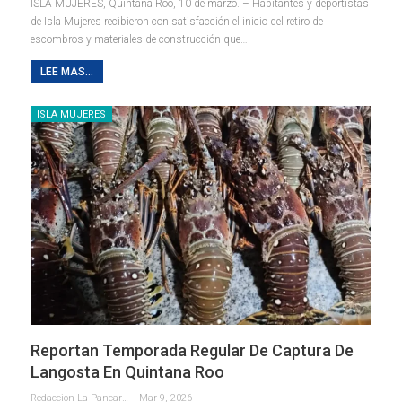
ISLA MUJERES, Quintana Roo, 10 de marzo. – Habitantes y deportistas
de Isla Mujeres recibieron con satisfacción el inicio del retiro de
escombros y materiales de construcción que
…
LEE MAS...
ISLA MUJERES
Reportan Temporada Regular De Captura De
Langosta En Quintana Roo
Redaccion La Pancarta De Quintana Roo
Mar 9, 2026