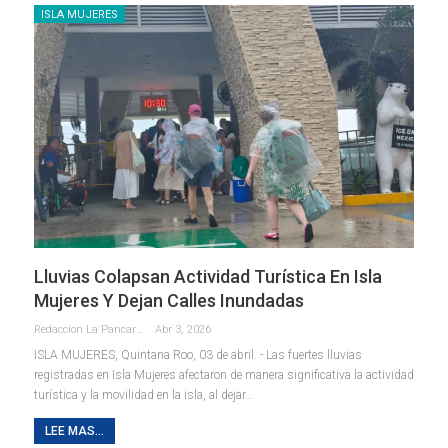
ISLA MUJERES
Lluvias Colapsan Actividad Turística En Isla
Mujeres Y Dejan Calles Inundadas
Redaccion La Pancarta De Quintana Roo
Abr 3, 2026
ISLA MUJERES, Quintana Roo, 03 de abril. - Las fuertes lluvias
registradas en Isla Mujeres afectaron de manera significativa la actividad
turística y la movilidad en la isla, al dejar
…
LEE MAS...