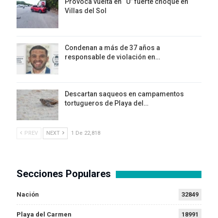
Provoca vuelta en “U” fuerte choque en
Villas del Sol
Condenan a más de 37 años a
responsable de violación en…
Descartan saqueos en campamentos
tortugueros de Playa del…
PREV
NEXT
1 De 22,818
Secciones Populares
Nación
32849
Playa del Carmen
18991