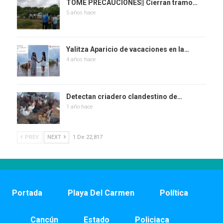
TOME PRECAUCIONES|| Cierran tramo…
5 años hace
Yalitza Aparicio de vacaciones en la…
4 años hace
Detectan criadero clandestino de…
1 año hace
PREV
NEXT
1 De 22,817
Portada
Playa Del Carmen
Política
Cancún
Estado
Policiaca