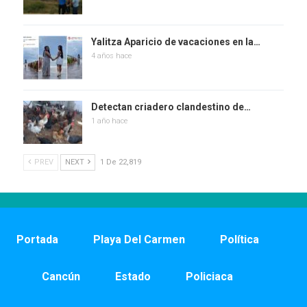
Yalitza Aparicio de vacaciones en la…
4 años hace
Detectan criadero clandestino de…
1 año hace
PREV
NEXT
1 De 22,819
Portada
Playa Del Carmen
Política
Cancún
Estado
Policiaca