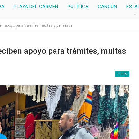
DA
PLAYA DEL CARMEN
POLÍTICA
CANCÚN
ESTA
n apoyo para trámites, multas y permisos
ciben apoyo para trámites, multas
TULUM