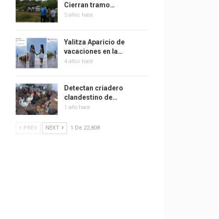
Cierran tramo…
5 años hace
Yalitza Aparicio de
vacaciones en la…
4 años hace
Detectan criadero
clandestino de…
1 año hace
PREV
NEXT
1 De 22,808