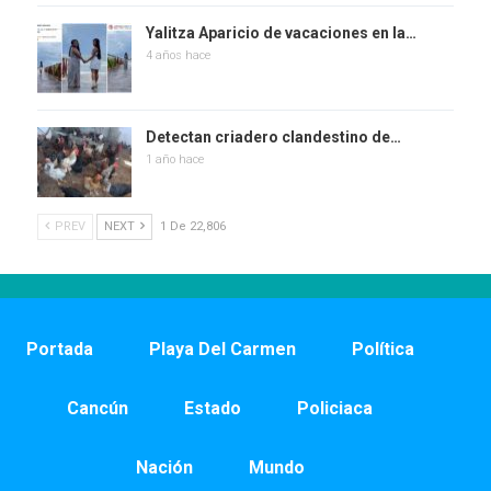
Yalitza Aparicio de vacaciones en la…
4 años hace
Detectan criadero clandestino de…
1 año hace
PREV
NEXT
1 De 22,806
Portada
Playa Del Carmen
Política
Cancún
Estado
Policiaca
Nación
Mundo