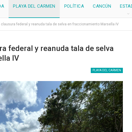
DA
PLAYA DEL CARMEN
POLÍTICA
CANCÚN
ESTA
 clausura federal y reanuda tala de selva en fraccionamiento Marsella IV
a federal y reanuda tala de selva
lla IV
PLAYA DEL CARMEN