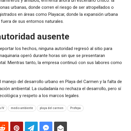
mamíferos y anfibios, enfrenta ahora un escenario crítico: la
zonas urbanas, donde corren el riesgo de ser atropellados o
gistrados en áreas como Playacar, donde la expansión urbana
fuera de sus entornos naturales.
 autoridad ausente
reportar los hechos, ninguna autoridad regresó al sitio para
 maquinaria operó durante horas sin que se presentaran
tal. Mientras tanto, la empresa continuó con sus labores como
 manejo del desarrollo urbano en Playa del Carmen y la falta de
ión ambiental. La ciudadanía no rechaza el desarrollo, pero sí
 ecológica y respeto a los marcos legales.
 IV
medio ambiente
playa del carmen
Profepa