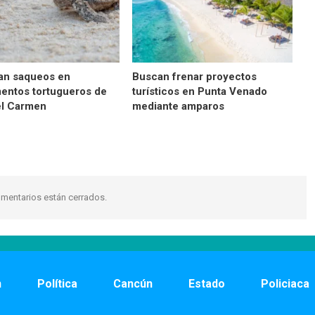
an saqueos en
Buscan frenar proyectos
ntos tortugueros de
turísticos en Punta Venado
el Carmen
mediante amparos
mentarios están cerrados.
n
Política
Cancún
Estado
Policiaca