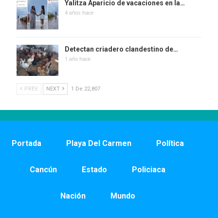
Yalitza Aparicio de vacaciones en la…
4 años hace
Detectan criadero clandestino de…
1 año hace
PREV
NEXT
1 De 22,807
Portada
Playa Del Carmen
Política
Cancún
Estado
Policiaca
Nación
Mundo