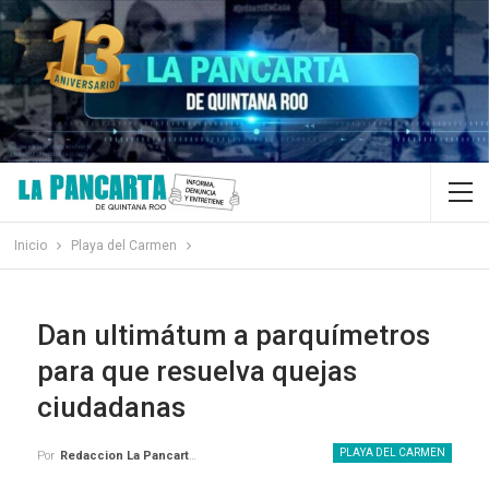
Inicio
Playa del Carmen
Dan ultimátum a parquímetros
para que resuelva quejas
ciudadanas
PLAYA DEL CARMEN
Por
Redaccion La Pancarta De Quintana Roo