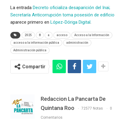
La entrada
Decreto oficializa desaparición del Inai;
Secretaría Anticorrupción toma posesión de edificio
aparece primero en
López-Dóriga Digital
.
2025
8
a
acceso
Acceso a la Información
acceso a la información pública
administración
Administración pública
Compartir
Redaccion La Pancarta De
Quintana Roo
72577 Notas
0
Comentarios