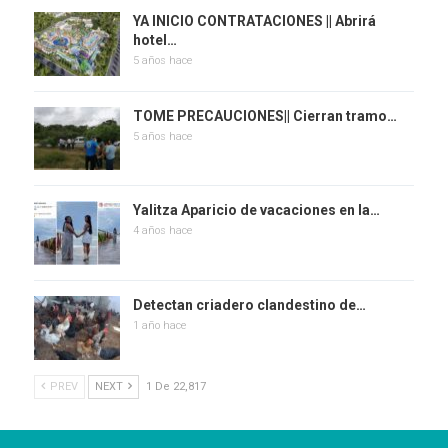
YA INICIO CONTRATACIONES || Abrirá
hotel…
5 años hace
TOME PRECAUCIONES|| Cierran tramo…
5 años hace
Yalitza Aparicio de vacaciones en la…
4 años hace
Detectan criadero clandestino de…
1 año hace
PREV
NEXT
1 De 22,817