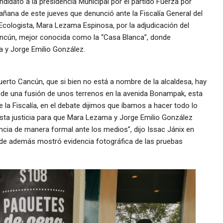
ndidato a la presidencia Municipal por el partido Fuerza por
añana de este jueves que denunció ante la Fiscalía General del
 Ecologista, Mara Lezama Espinosa, por la adjudicación del
ancún, mejor conocida como la “Casa Blanca”, donde
a y Jorge Emilio González.
erto Cancún, que si bien no está a nombre de la alcaldesa, hay
de una fusión de unos terrenos en la avenida Bonampak, esta
la Fiscalía, en el debate dijimos que íbamos a hacer todo lo
sta justicia para que Mara Lezama y Jorge Emilio González
ncia de manera formal ante los medios”, dijo Issac Jánix en
de además mostró evidencia fotográfica de las pruebas