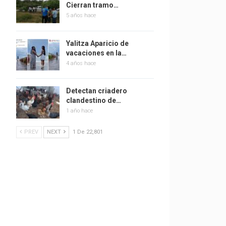
Cierran tramo…
5 años hace
Yalitza Aparicio de
vacaciones en la…
4 años hace
Detectan criadero
clandestino de…
1 año hace
PREV
NEXT
1 De 22,801