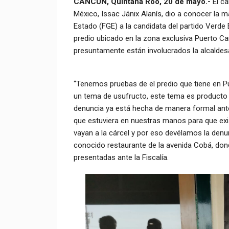
CANCÚN, Quintana Roo, 20 de mayo.-
El ca
México, Issac Jánix Alanís, dio a conocer la m
Estado (FGE) a la candidata del partido Verde
predio ubicado en la zona exclusiva Puerto C
presuntamente están involucrados la alcaldes
“Tenemos pruebas de el predio que tiene en Pu
un tema de usufructo, este tema es producto 
denuncia ya está hecha de manera formal ante 
que estuviera en nuestras manos para que exi
vayan a la cárcel y por eso devélamos la denu
conocido restaurante de la avenida Cobá, don
presentadas ante la Fiscalía.