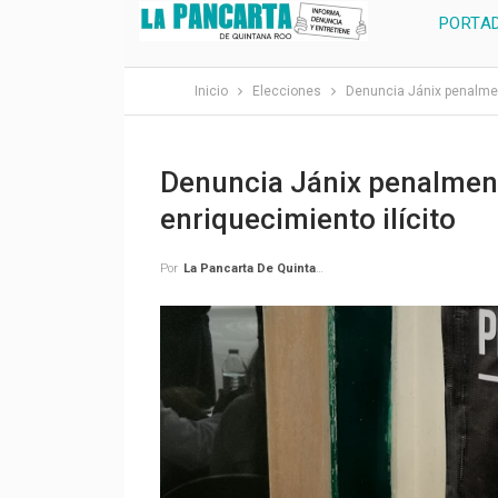
PORTA
Inicio
Elecciones
Denuncia Jánix penalmen
Denuncia Jánix penalmen
enriquecimiento ilícito
Por
La Pancarta De Quintana Roo