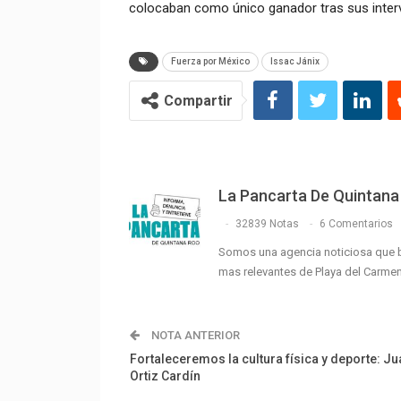
colocaban como único ganador tras sus inter
Fuerza por México
Issac Jánix
Compartir
La Pancarta De Quintana
32839 Notas
6 Comentarios
Somos una agencia noticiosa que 
mas relevantes de Playa del Carme
NOTA ANTERIOR
Fortaleceremos la cultura física y deporte: Ju
Ortiz Cardín