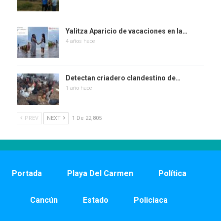
Yalitza Aparicio de vacaciones en la…
4 años hace
Detectan criadero clandestino de…
1 año hace
PREV
NEXT
1 De 22,805
Portada
Playa Del Carmen
Política
Cancún
Estado
Policiaca