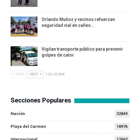
Orlando Muñoz y vecinos refuerzan
seguridad vial en calles…
Vigilan transporte público para prevenir
golpes de calor
PREV
NEXT
1 De 22,806
Secciones Populares
Nación
32849
Playa del Carmen
18976
Internacional
12662