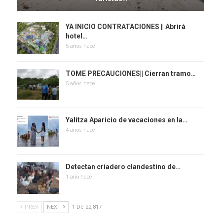
YA INICIO CONTRATACIONES || Abrirá
hotel…
5 años hace
TOME PRECAUCIONES|| Cierran tramo…
5 años hace
Yalitza Aparicio de vacaciones en la…
4 años hace
Detectan criadero clandestino de…
1 año hace
PREV
NEXT
1 De 22,817