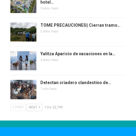
hotel…
5 años hace
TOME PRECAUCIONES|| Cierran tramo…
5 años hace
Yalitza Aparicio de vacaciones en la…
4 años hace
Detectan criadero clandestino de…
1 año hace
PREV
NEXT
1 De 22,799