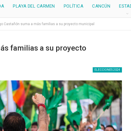
DA
PLAYA DEL CARMEN
POLÍTICA
CANCÚN
ESTA
go Castañón suma a más familias a su proyecto municipal
s familias a su proyecto
ELECCIONES 2024