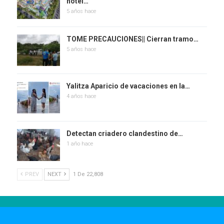
hotel…
5 años hace
TOME PRECAUCIONES|| Cierran tramo…
5 años hace
Yalitza Aparicio de vacaciones en la…
4 años hace
Detectan criadero clandestino de…
1 año hace
PREV
NEXT
1 De 22,808