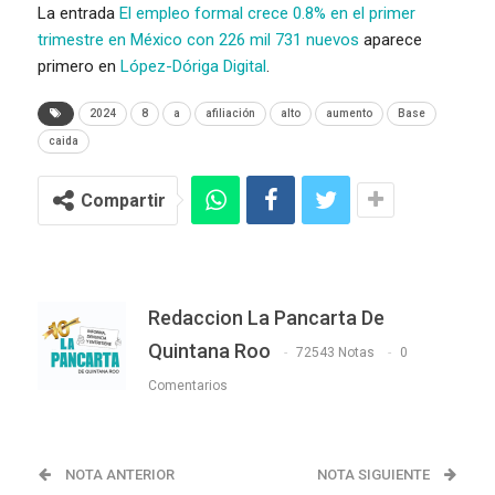
La entrada
El empleo formal crece 0.8% en el primer
trimestre en México con 226 mil 731 nuevos
aparece
primero en
López-Dóriga Digital
.
2024
8
a
afiliación
alto
aumento
Base
caida
Compartir
Redaccion La Pancarta De
Quintana Roo
72543 Notas
0
Comentarios
NOTA ANTERIOR
NOTA SIGUIENTE