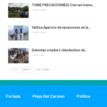
TOME PRECAUCIONES|| Cierran tramo…
5 años hace
Yalitza Aparicio de vacaciones en la…
4 años hace
Detectan criadero clandestino de…
1 año hace
PREV
NEXT
1 De 22,805
Portada
Playa Del Carmen
Política