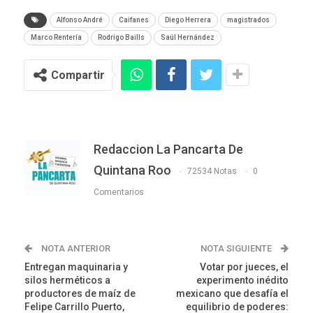
Alfonso André
Caifanes
Diego Herrera
magistrados
Marco Rentería
Rodrigo Baills
Saúl Hernández
Compartir
Redaccion La Pancarta De
Quintana Roo
72534 Notas
0
Comentarios
NOTA ANTERIOR
NOTA SIGUIENTE
Entregan maquinaria y
Votar por jueces, el
silos herméticos a
experimento inédito
productores de maíz de
mexicano que desafía el
Felipe Carrillo Puerto,
equilibrio de poderes: