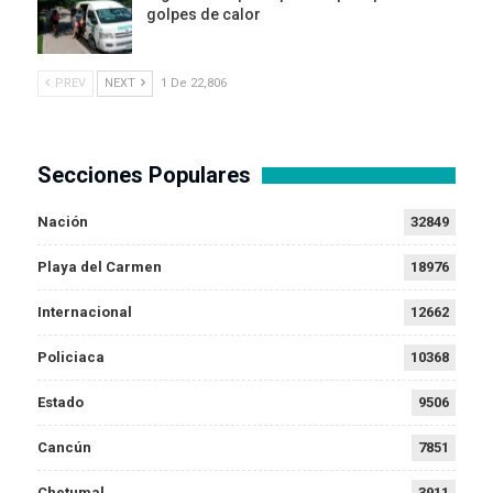
golpes de calor
PREV
NEXT
1 De 22,806
Secciones Populares
Nación
32849
Playa del Carmen
18976
Internacional
12662
Policiaca
10368
Estado
9506
Cancún
7851
Chetumal
3911