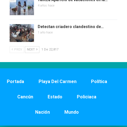
4 años hace
Detectan criadero clandestino de…
1 año hace
PREV
NEXT
1 De 22,817
Portada
Playa Del Carmen
Política
Cancún
Estado
Policiaca
Nación
Mundo