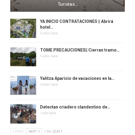
Turistas…
YA INICIO CONTRATACIONES || Abrirá
hotel…
5 años hace
TOME PRECAUCIONES|| Cierran tramo…
5 años hace
Yalitza Aparicio de vacaciones en la…
4 años hace
Detectan criadero clandestino de…
1 año hace
PREV
NEXT
1 De 22,817