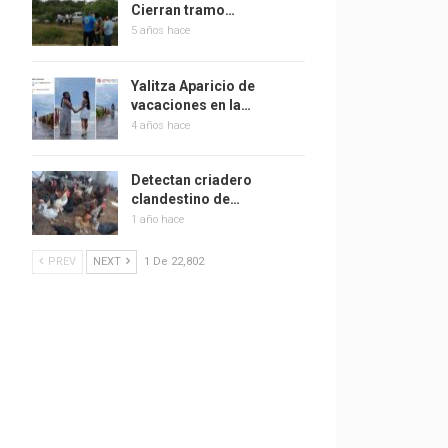
Cierran tramo…
5 años hace
Yalitza Aparicio de
vacaciones en la…
4 años hace
Detectan criadero
clandestino de…
1 año hace
PREV
NEXT
1 De 22,802