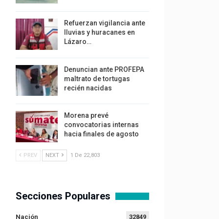
Refuerzan vigilancia ante
lluvias y huracanes en
Lázaro…
Denuncian ante PROFEPA
maltrato de tortugas
recién nacidas
Morena prevé
convocatorias internas
hacia finales de agosto
PREV
NEXT
1 De 22,803
Secciones Populares
Nación
32849