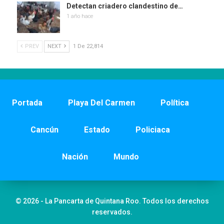
Detectan criadero clandestino de…
1 año hace
PREV
NEXT
1 De 22,814
Portada
Playa Del Carmen
Política
Cancún
Estado
Policiaca
Nación
Mundo
© 2026 - La Pancarta de Quintana Roo. Todos los derechos
reservados.