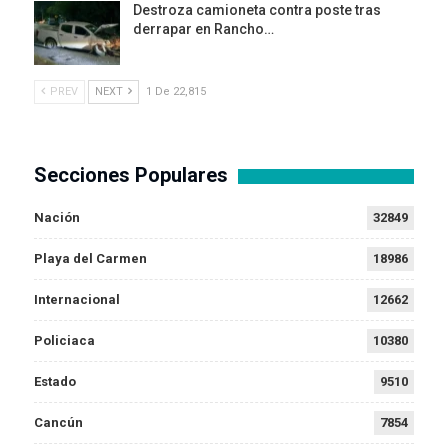
Destroza camioneta contra poste tras
derrapar en Rancho…
PREV
NEXT
1 De 22,815
Secciones Populares
Nación
32849
Playa del Carmen
18986
Internacional
12662
Policiaca
10380
Estado
9510
Cancún
7854