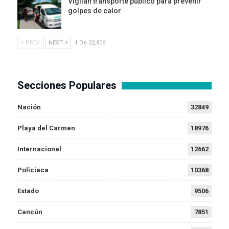
Vigilan transporte público para prevenir
golpes de calor
PREV
NEXT
1 De 22,806
Secciones Populares
Nación
32849
Playa del Carmen
18976
Internacional
12662
Policiaca
10368
Estado
9506
Cancún
7851