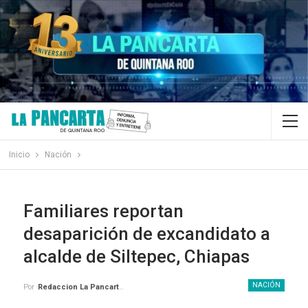
Inicio
Nación
Familiares reportan
desaparición de excandidato a
alcalde de Siltepec, Chiapas
NACIÓN
Por
Redaccion La Pancarta De Quintana Roo