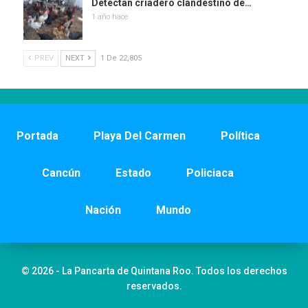
Detectan criadero clandestino de…
1 año hace
PREV
NEXT
1 De 22,805
Portada
Playa Del Carmen
Política
Cancún
Estado
Policiaca
Nación
Mundo
© 2026 - La Pancarta de Quintana Roo. Todos los derechos
reservados.