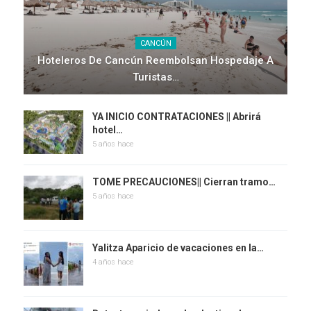
CANCÚN
Hoteleros De Cancún Reembolsan Hospedaje A
Turistas…
YA INICIO CONTRATACIONES || Abrirá
hotel…
5 años hace
TOME PRECAUCIONES|| Cierran tramo…
5 años hace
Yalitza Aparicio de vacaciones en la…
4 años hace