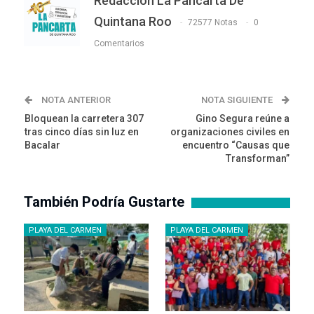
Redaccion La Pancarta De
Quintana Roo
72577 Notas
0
Comentarios
NOTA ANTERIOR
NOTA SIGUIENTE
Bloquean la carretera 307
Gino Segura reúne a
tras cinco días sin luz en
organizaciones civiles en
Bacalar
encuentro “Causas que
Transforman”
También Podría Gustarte
PLAYA DEL CARMEN
PLAYA DEL CARMEN