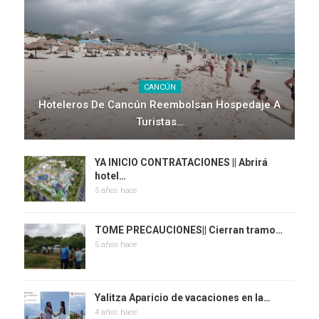
CANCÚN
Hoteleros De Cancún Reembolsan Hospedaje A
Turistas…
YA INICIO CONTRATACIONES || Abrirá
hotel…
5 años hace
TOME PRECAUCIONES|| Cierran tramo…
5 años hace
Yalitza Aparicio de vacaciones en la…
4 años hace