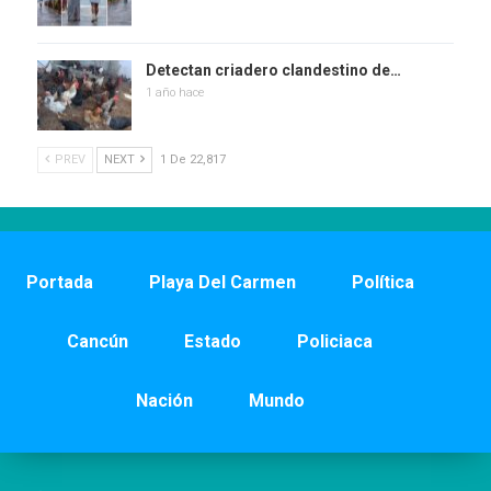
Detectan criadero clandestino de…
1 año hace
PREV
NEXT
1 De 22,817
Portada
Playa Del Carmen
Política
Cancún
Estado
Policiaca
Nación
Mundo