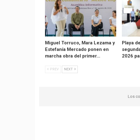
Miguel Torruco, Mara Lezama y
Playa d
Estefanía Mercado ponen en
segunda
marcha obra del primer…
2026 par
PREV
NEXT
Los co