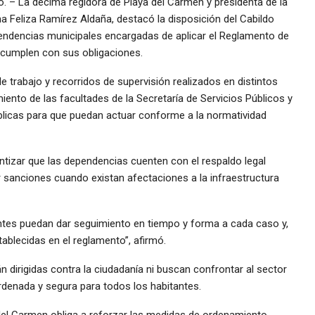
 – La décima regidora de Playa del Carmen y presidenta de la
 Feliza Ramírez Aldaña, destacó la disposición del Cabildo
pendencias municipales encargadas de aplicar el Reglamento de
cumplen con sus obligaciones.
e trabajo y recorridos de supervisión realizados en distintos
miento de las facultades de la Secretaría de Servicios Públicos y
úblicas para que puedan actuar conforme a la normatividad
ntizar que las dependencias cuenten con el respaldo legal
r sanciones cuando existan afectaciones a la infraestructura
es puedan dar seguimiento en tiempo y forma a cada caso y,
ablecidas en el reglamento”, afirmó.
 dirigidas contra la ciudadanía ni buscan confrontar al sector
denada y segura para todos los habitantes.
 del Carmen obliga a reforzar las medidas de ordenamiento