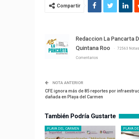
Compartir
Redaccion La Pancarta 
Quintana Roo
72563 Nota
Comentarios
NOTA ANTERIOR
CFE ignora más de 85 reportes por infraestru
dañada en Playa del Carmen
También Podría Gustarte
PLAYA DEL CARMEN
PLAYA D