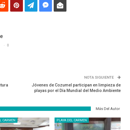
De
s
0
NOTA SIGUIENTE
ctura
Jóvenes de Cozumel participan en limpieza de
playas por el Día Mundial del Medio Ambiente
Más Del Autor
EL CARMEN
PLAYA DEL CARMEN