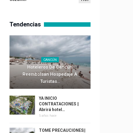
Tendencias
CANCÚN
Hoteleros De Cancún
Reembolsan Hospedaje A
Turistas…
YA INICIO
CONTRATACIONES ||
Abrirá hotel…
5 años hace
TOME PRECAUCIONES||