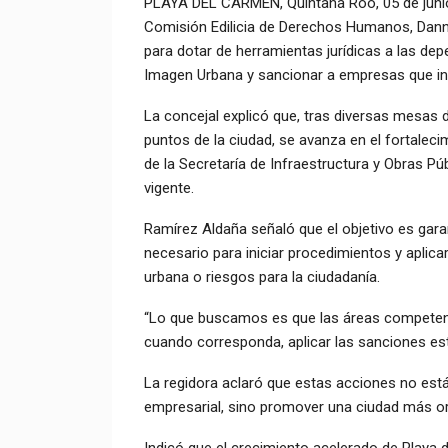
PLAYA DEL CARMEN, Quintana Roo, 05 de junio.
Comisión Edilicia de Derechos Humanos, Danna
para dotar de herramientas jurídicas a las de
Imagen Urbana y sancionar a empresas que in
La concejal explicó que, tras diversas mesas d
puntos de la ciudad, se avanza en el fortaleci
de la Secretaría de Infraestructura y Obras P
vigente.
Ramírez Aldaña señaló que el objetivo es gara
necesario para iniciar procedimientos y aplica
urbana o riesgos para la ciudadanía.
“Lo que buscamos es que las áreas competent
cuando corresponda, aplicar las sanciones est
La regidora aclaró que estas acciones no están
empresarial, sino promover una ciudad más or
Indicó que el crecimiento acelerado de Playa