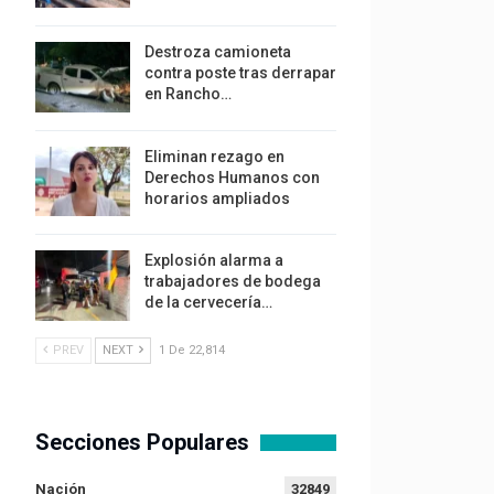
Destroza camioneta
contra poste tras derrapar
en Rancho…
Eliminan rezago en
Derechos Humanos con
horarios ampliados
Explosión alarma a
trabajadores de bodega
de la cervecería…
PREV
NEXT
1 De 22,814
Secciones Populares
Nación
32849