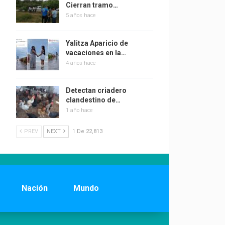
Cierran tramo…
5 años hace
Yalitza Aparicio de
vacaciones en la…
4 años hace
Detectan criadero
clandestino de…
1 año hace
PREV
NEXT
1 De 22,813
Nación
Mundo