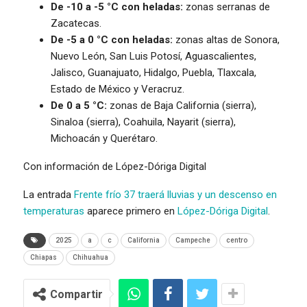
De -10 a -5 °C con heladas:
zonas serranas de
Zacatecas.
De -5 a 0 °C con heladas:
zonas altas de Sonora,
Nuevo León, San Luis Potosí, Aguascalientes,
Jalisco, Guanajuato, Hidalgo, Puebla, Tlaxcala,
Estado de México y Veracruz.
De 0 a 5 °C:
zonas de Baja California (sierra),
Sinaloa (sierra), Coahuila, Nayarit (sierra),
Michoacán y Querétaro.
Con información de López-Dóriga Digital
La entrada
Frente frío 37 traerá lluvias y un descenso en
temperaturas
aparece primero en
López-Dóriga Digital
.
2025
a
c
California
Campeche
centro
Chiapas
Chihuahua
Compartir