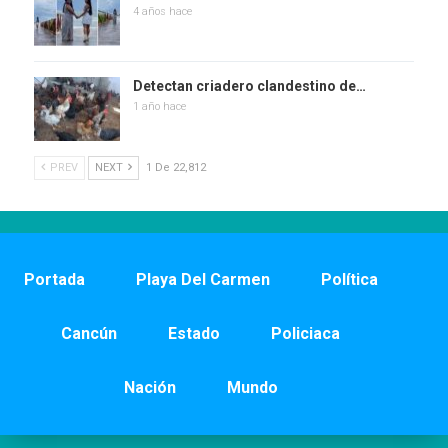
4 años hace
Detectan criadero clandestino de…
1 año hace
PREV
NEXT
1 De 22,812
Portada
Playa Del Carmen
Política
Cancún
Estado
Policiaca
Nación
Mundo