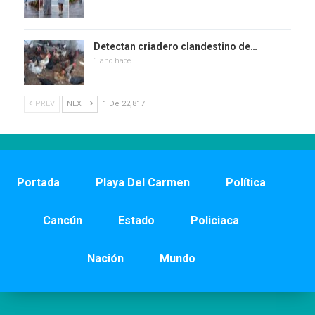
Detectan criadero clandestino de…
1 año hace
PREV
NEXT
1 De 22,817
Portada
Playa Del Carmen
Política
Cancún
Estado
Policiaca
Nación
Mundo