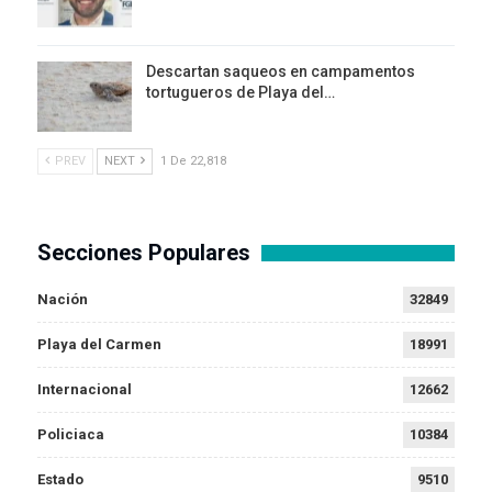
Descartan saqueos en campamentos
tortugueros de Playa del…
PREV
NEXT
1 De 22,818
Secciones Populares
Nación
32849
Playa del Carmen
18991
Internacional
12662
Policiaca
10384
Estado
9510