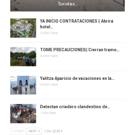
Turistas…
YA INICIO CONTRATACIONES || Abrirá
hotel…
5 años hace
TOME PRECAUCIONES|| Cierran tramo…
5 años hace
Yalitza Aparicio de vacaciones en la…
4 años hace
Detectan criadero clandestino de…
1 año hace
PREV
NEXT
1 De 22,812