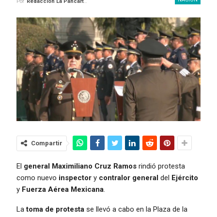
Por
Redaccion La Pancarta De Quintana Roo
Compartir
El
general Maximiliano Cruz Ramos
rindió protesta
como nuevo
inspector
y
contralor general
del
Ejército
y
Fuerza Aérea Mexicana
.
La
toma de protesta
se llevó a cabo en la Plaza de la