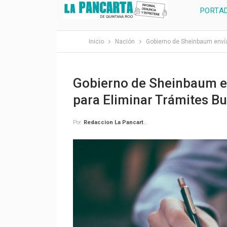
PORTA
Inicio
Nación
Gobierno de Sheinbaum envía
Gobierno de Sheinbaum en
para Eliminar Trámites Bu
Por
Redaccion La Pancarta De Quintana Roo