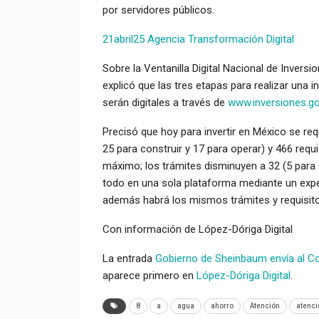
por servidores públicos.
21abril25 Agencia Transformación Digital
Sobre la Ventanilla Digital Nacional de Inversi
explicó que las tres etapas para realizar una 
serán digitales a través de
www.inversiones.g
Precisó que hoy para invertir en México se req
25 para construir y 17 para operar) y 466 requ
máximo; los trámites disminuyen a 32 (5 para c
todo en una sola plataforma mediante un expe
además habrá los mismos trámites y requisitos
Con información de López-Dóriga Digital
La entrada
Gobierno de Sheinbaum envía al Co
aparece primero en
López-Dóriga Digital
.
8
a
agua
ahorro
Atención
atenci