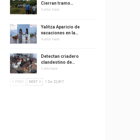
Cierran tramo…
5 años hace
Yalitza Aparicio de
vacaciones en la…
4 años hace
Detectan criadero
clandestino de…
1 año hace
PREV
NEXT
1 De 22,817