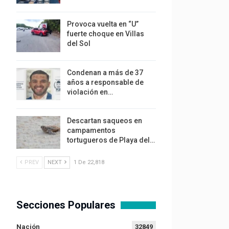
Provoca vuelta en “U”
fuerte choque en Villas
del Sol
Condenan a más de 37
años a responsable de
violación en…
Descartan saqueos en
campamentos
tortugueros de Playa del…
PREV
NEXT
1 De 22,818
Secciones Populares
Nación
32849