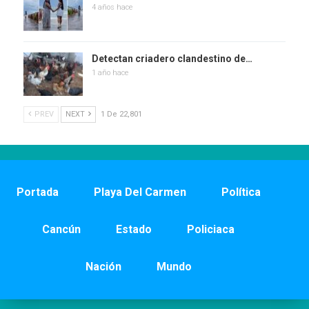
4 años hace
Detectan criadero clandestino de…
1 año hace
PREV
NEXT
1 De 22,801
Portada
Playa Del Carmen
Política
Cancún
Estado
Policiaca
Nación
Mundo