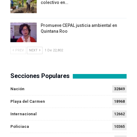
colectivo en…
Promueve CEPAL justicia ambiental en
Quintana Roo
PREV
NEXT
1 De 22,802
Secciones Populares
Nación
32849
Playa del Carmen
18968
Internacional
12662
Policiaca
10365