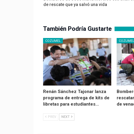
de rescate que ya salvó una vida
También Podría Gustarte
COZUMEL
COZUME
Renán Sánchez Tajonar lanza
Bomber
programa de entrega de kits de
rescata
libretas para estudiantes…
de vena
PREV
NEXT