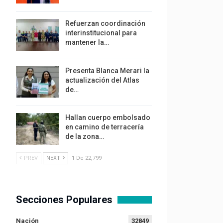
Refuerzan coordinación
interinstitucional para
mantener la…
Presenta Blanca Merari la
actualización del Atlas
de…
Hallan cuerpo embolsado
en camino de terracería
de la zona…
PREV
NEXT
1 De 22,799
Secciones Populares
Nación
32849