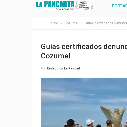
PORTA
Inicio
Cozumel
Guías certificados denun
Guías certificados denun
Cozumel
Por
Redaccion La Pancarta De Quintana Roo