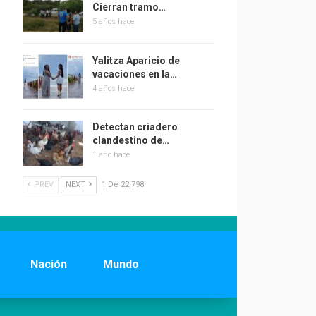
Cierran tramo…
5 años hace
Yalitza Aparicio de
vacaciones en la…
4 años hace
Detectan criadero
clandestino de…
1 año hace
PREV
NEXT
1 De 22,798
Nación
Mundo