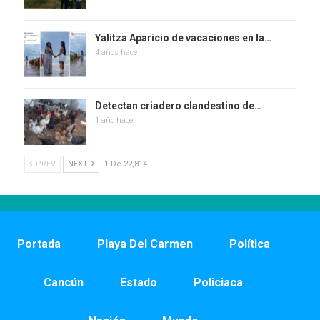
Yalitza Aparicio de vacaciones en la…
4 años hace
Detectan criadero clandestino de…
1 año hace
PREV
NEXT
1 De 22,814
Portada
Playa Del Carmen
Política
Cancún
Estado
Policiaca