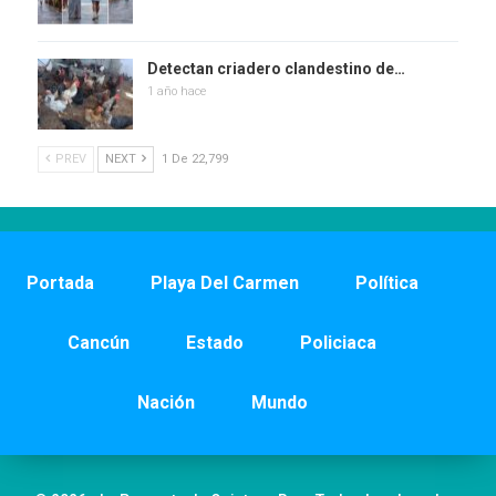
Detectan criadero clandestino de…
1 año hace
PREV
NEXT
1 De 22,799
Portada
Playa Del Carmen
Política
Cancún
Estado
Policiaca
Nación
Mundo