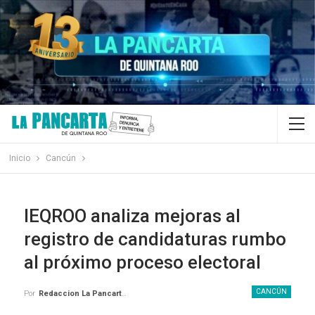
Inicio
Cancún
IEQROO analiza mejoras al
registro de candidaturas rumbo
al próximo proceso electoral
CANCÚN
Por
Redaccion La Pancarta De Quintana Roo