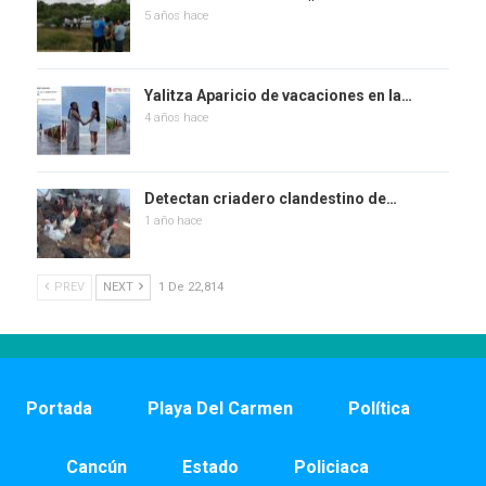
5 años hace
Yalitza Aparicio de vacaciones en la…
4 años hace
Detectan criadero clandestino de…
1 año hace
PREV
NEXT
1 De 22,814
Portada
Playa Del Carmen
Política
Cancún
Estado
Policiaca