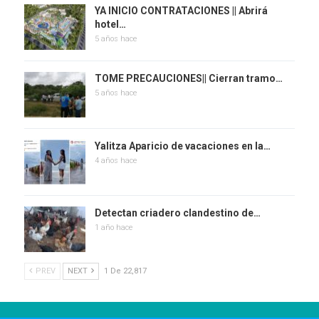
YA INICIO CONTRATACIONES || Abrirá
hotel…
5 años hace
TOME PRECAUCIONES|| Cierran tramo…
5 años hace
Yalitza Aparicio de vacaciones en la…
4 años hace
Detectan criadero clandestino de…
1 año hace
PREV
NEXT
1 De 22,817