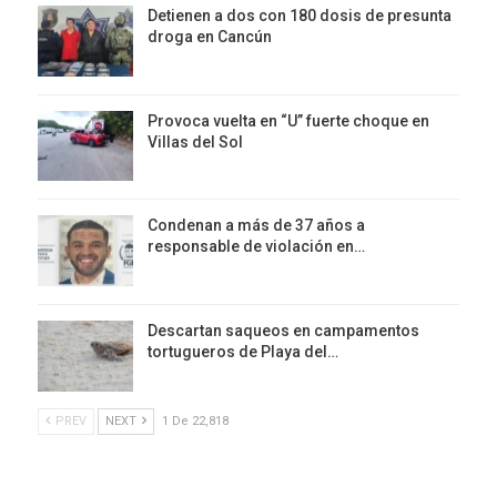
Detienen a dos con 180 dosis de presunta
droga en Cancún
Provoca vuelta en “U” fuerte choque en
Villas del Sol
Condenan a más de 37 años a
responsable de violación en…
Descartan saqueos en campamentos
tortugueros de Playa del…
PREV
NEXT
1 De 22,818