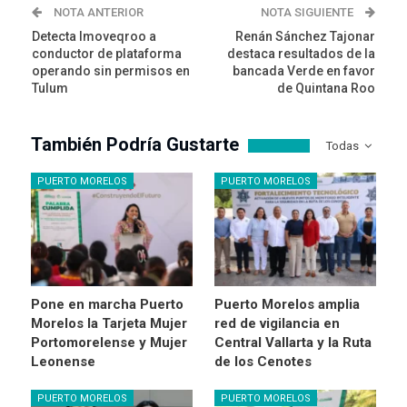
NOTA ANTERIOR
NOTA SIGUIENTE
Detecta Imoveqroo a
Renán Sánchez Tajonar
conductor de plataforma
destaca resultados de la
operando sin permisos en
bancada Verde en favor
Tulum
de Quintana Roo
También Podría Gustarte
Todas
PUERTO MORELOS
PUERTO MORELOS
Pone en marcha Puerto
Puerto Morelos amplia
Morelos la Tarjeta Mujer
red de vigilancia en
Portomorelense y Mujer
Central Vallarta y la Ruta
Leonense
de los Cenotes
PUERTO MORELOS
PUERTO MORELOS