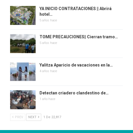
YA INICIO CONTRATACIONES || Abrirá
hotel…
5 años hace
TOME PRECAUCIONES|| Cierran tramo…
5 años hace
Yalitza Aparicio de vacaciones en la…
4 años hace
Detectan criadero clandestino de…
1 año hace
PREV
NEXT
1 De 22,817